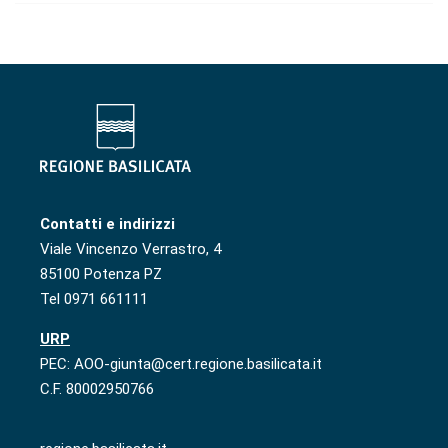
Contatti e indirizzi
Viale Vincenzo Verrastro, 4
85100 Potenza PZ
Tel 0971 661111
URP
PEC: AOO-giunta@cert.regione.basilicata.it
C.F. 80002950766