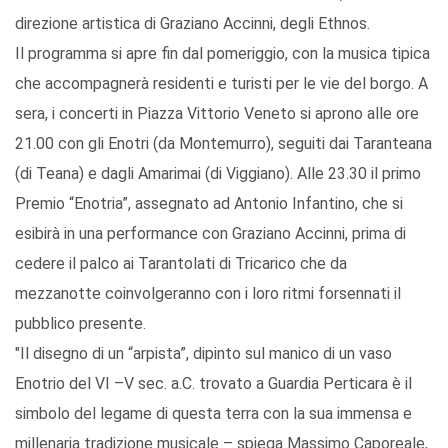
direzione artistica di Graziano Accinni, degli Ethnos.
Il programma si apre fin dal pomeriggio, con la musica tipica
che accompagnerà residenti e turisti per le vie del borgo. A
sera, i concerti in Piazza Vittorio Veneto si aprono alle ore
21.00 con gli Enotri (da Montemurro), seguiti dai Taranteana
(di Teana) e dagli Amarimai (di Viggiano). Alle 23.30 il primo
Premio “Enotria”, assegnato ad Antonio Infantino, che si
esibirà in una performance con Graziano Accinni, prima di
cedere il palco ai Tarantolati di Tricarico che da
mezzanotte coinvolgeranno con i loro ritmi forsennati il
pubblico presente.
"Il disegno di un “arpista”, dipinto sul manico di un vaso
Enotrio del VI –V sec. a.C. trovato a Guardia Perticara è il
simbolo del legame di questa terra con la sua immensa e
millenaria tradizione musicale – spiega Massimo Caporeale,