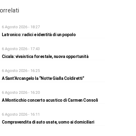
orrelati
6 Agosto 2026 - 18:27
Latronico: radici e identità di un popolo
6 Agosto 2026 - 17:43
Cicala: vivaistica forestale, nuova opportunità
6 Agosto 2026 - 16:25
A Sant’Arcangelo la “Notte Gialla Coldiretti”
6 Agosto 2026 - 16:20
A Monticchio concerto acustico di Carmen Consoli
6 Agosto 2026 - 16:11
Compravendita di auto usate, uomo ai domiciliari