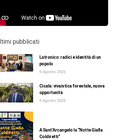
ltimi pubblicati
Latronico: radici e identità di un
popolo
6 Agosto 2026
Cicala: vivaistica forestale, nuova
opportunità
6 Agosto 2026
A Sant’Arcangelo la “Notte Gialla
Coldiretti”