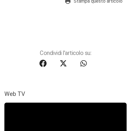
Stampa questo articolo
Condividi l'articolo su:
Web TV