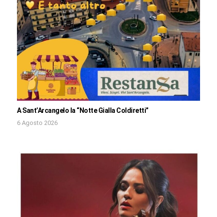
A Sant’Arcangelo la “Notte Gialla Coldiretti”
6 Agosto 2026