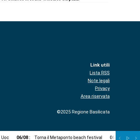
Link utili
Lista RSS
Note legali
Privacy
Area riservata
©2025 Regione Basilicata
e Uoc
06
/
08
:
Torna il Metaponto beach festival
06
/
08
:
Agosto