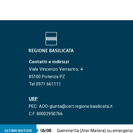
Contatti e indirizzi
Viale Vincenzo Verrastro, 4
85100 Potenza PZ
Tel 0971 661111
URP
PEC: AOO-giunta@cert.regione.basilicata.it
C.F. 80002950766
ULTIME NOTIZIE
06
/
08
:
Giammetta (Ater Matera) su emergenza