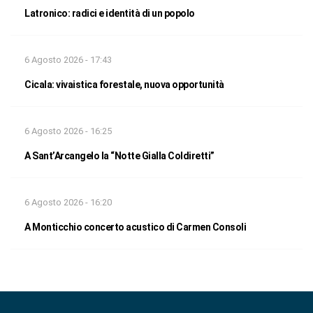
Latronico: radici e identità di un popolo
6 Agosto 2026 - 17:43
Cicala: vivaistica forestale, nuova opportunità
6 Agosto 2026 - 16:25
A Sant’Arcangelo la “Notte Gialla Coldiretti”
6 Agosto 2026 - 16:20
A Monticchio concerto acustico di Carmen Consoli