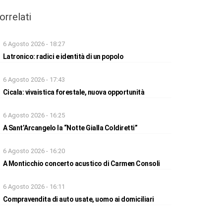
orrelati
6 Agosto 2026 - 18:27
Latronico: radici e identità di un popolo
6 Agosto 2026 - 17:43
Cicala: vivaistica forestale, nuova opportunità
6 Agosto 2026 - 16:25
A Sant’Arcangelo la “Notte Gialla Coldiretti”
6 Agosto 2026 - 16:20
A Monticchio concerto acustico di Carmen Consoli
6 Agosto 2026 - 16:11
Compravendita di auto usate, uomo ai domiciliari