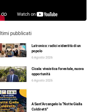
ltimi pubblicati
Latronico: radici e identità di un
popolo
6 Agosto 2026
Cicala: vivaistica forestale, nuova
opportunità
6 Agosto 2026
A Sant’Arcangelo la “Notte Gialla
Coldiretti”