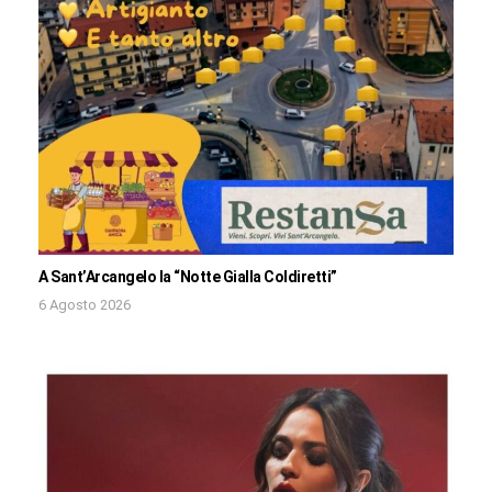
A Sant’Arcangelo la “Notte Gialla Coldiretti”
6 Agosto 2026