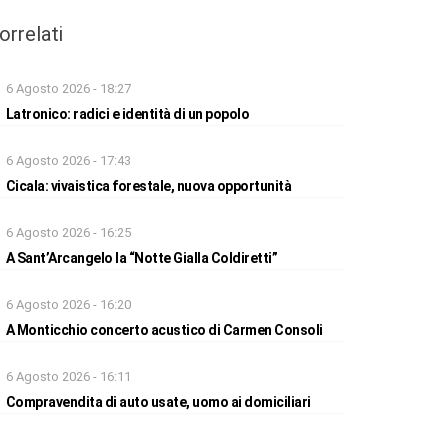
orrelati
6 Agosto 2026 - 18:27
Latronico: radici e identità di un popolo
6 Agosto 2026 - 17:43
Cicala: vivaistica forestale, nuova opportunità
6 Agosto 2026 - 16:25
A Sant’Arcangelo la “Notte Gialla Coldiretti”
6 Agosto 2026 - 16:20
A Monticchio concerto acustico di Carmen Consoli
6 Agosto 2026 - 16:11
Compravendita di auto usate, uomo ai domiciliari