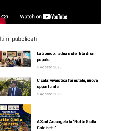
ltimi pubblicati
Latronico: radici e identità di un
popolo
6 Agosto 2026
Cicala: vivaistica forestale, nuova
opportunità
6 Agosto 2026
A Sant’Arcangelo la “Notte Gialla
Coldiretti”