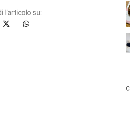
i l'articolo su:
C