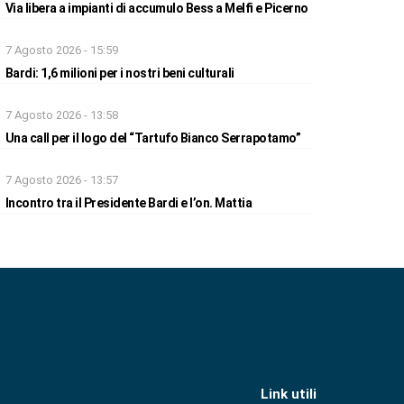
Via libera a impianti di accumulo Bess a Melfi e Picerno
7 Agosto 2026 - 15:59
Bardi: 1,6 milioni per i nostri beni culturali
7 Agosto 2026 - 13:58
Una call per il logo del “Tartufo Bianco Serrapotamo”
7 Agosto 2026 - 13:57
Incontro tra il Presidente Bardi e l’on. Mattia
Link utili