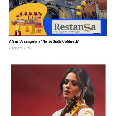
A Sant’Arcangelo la “Notte Gialla Coldiretti”
6 Agosto 2026