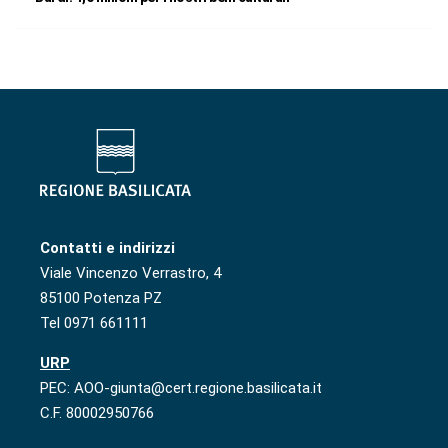
Contatti e indirizzi
Viale Vincenzo Verrastro, 4
85100 Potenza PZ
Tel 0971 661111
URP
PEC: AOO-giunta@cert.regione.basilicata.it
C.F. 80002950766