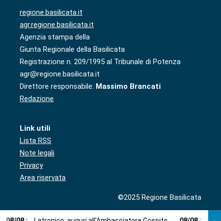
regione.basilicata.it
agr.regione.basilicata.it
Agenzia stampa della
Giunta Regionale della Basilicata
Registrazione n. 209/1995 al Tribunale di Potenza
agr@regione.basilicata.it
Direttore responsabile:
Massimo Brancati
Redazione
Link utili
Lista RSS
Note legali
Privacy
Area riservata
©2025 Regione Basilicata
08
/
08
:
Latronico: auguri all’Ambasciatore Cospito
08
/
08
:
Cosp