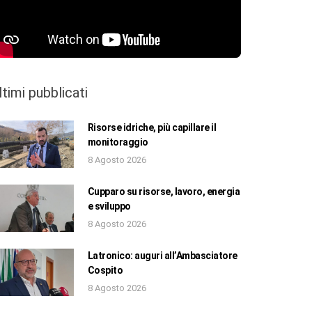
ltimi pubblicati
Risorse idriche, più capillare il
monitoraggio
8 Agosto 2026
Cupparo su risorse, lavoro, energia
e sviluppo
8 Agosto 2026
Latronico: auguri all’Ambasciatore
Cospito
8 Agosto 2026