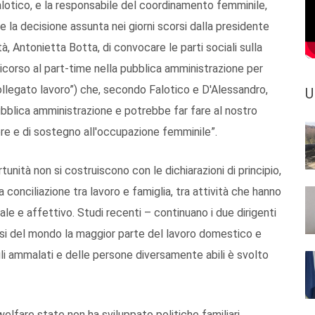
 Falotico, e la responsabile del coordinamento femminile,
 la decisione assunta nei giorni scorsi dalla presidente
, Antonietta Botta, di convocare le parti sociali sulla
ricorso al part-time nella pubblica amministrazione per
llegato lavoro”) che, secondo Falotico e D'Alessandro,
U
ubblica amministrazione e potrebbe far fare al nostro
nere e di sostegno all'occupazione femminile”.
ortunità non si costruiscono con le dichiarazioni di principio,
conciliazione tra lavoro e famiglia, tra attività che hanno
le e affettivo. Studi recenti – continuano i due dirigenti
paesi del mondo la maggior parte del lavoro domestico e
degli ammalati e delle persone diversamente abili è svolto
welfare state non ha sviluppato politiche familiari