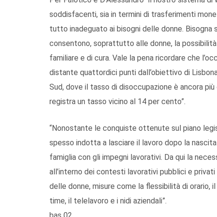
soddisfacenti, sia in termini di trasferimenti monetar
tutto inadeguato ai bisogni delle donne. Bisogna s
consentono, soprattutto alle donne, la possibilità 
familiare e di cura. Vale la pena ricordare che l’oc
distante quattordici punti dall’obiettivo di Lisbona
Sud, dove il tasso di disoccupazione è ancora più 
registra un tasso vicino al 14 per cento”.
“Nonostante le conquiste ottenute sul piano legi
spesso indotta a lasciare il lavoro dopo la nascita
famiglia con gli impegni lavorativi. Da qui la nec
all’interno dei contesti lavorativi pubblici e pri
delle donne, misure come la flessibilità di orario, i
time, il telelavoro e i nidi aziendali”.
bas 02