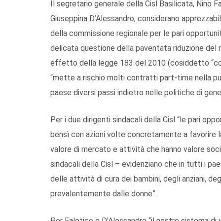
Il segretario generale della Cisl Basilicata, Nino
Giuseppina D’Alessandro, considerano apprezzabile
della commissione regionale per le pari opportunità
delicata questione della paventata riduzione del 
effetto della legge 183 del 2010 (cosiddetto “co
“mette a rischio molti contratti part-time nella p
paese diversi passi indietro nelle politiche di ge
Per i due dirigenti sindacali della Cisl “le pari opp
bensì con azioni volte concretamente a favorire la 
valore di mercato e attività che hanno valore socia
sindacali della Cisl – evidenziano che in tutti i 
delle attività di cura dei bambini, degli anziani, 
prevalentemente dalle donne”.
Per Falotico e D'Alessandro “il nostro sistema di 