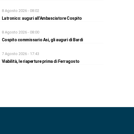
8 Agosto 2026 - 08:02
Latronico: auguri all’Ambasciatore Cospito
8 Agosto 2026 - 08:00
Cospito commissario Asi, gli auguri di Bardi
7 Agosto 2026 - 17:43
Viabilità, le riaperture prima di Ferragosto