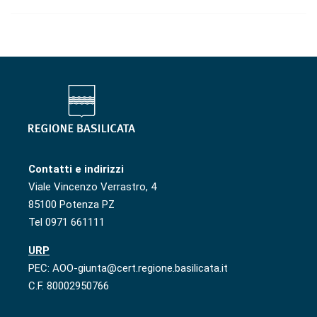
Contatti e indirizzi
Viale Vincenzo Verrastro, 4
85100 Potenza PZ
Tel 0971 661111
URP
PEC: AOO-giunta@cert.regione.basilicata.it
C.F. 80002950766