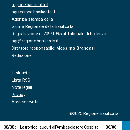
regione.basilicata.it
agr.regione.basilicata.it
Agenzia stampa della
Giunta Regionale della Basilicata
Registrazione n. 209/1995 al Tribunale di Potenza
agr@regione.basilicata.it
Direttore responsabile:
Massimo Brancati
Redazione
Link utili
Lista RSS
Note legali
Privacy
Area riservata
©2025 Regione Basilicata
08
/
08
:
Latronico: auguri all’Ambasciatore Cospito
08
/
08
:
Cosp