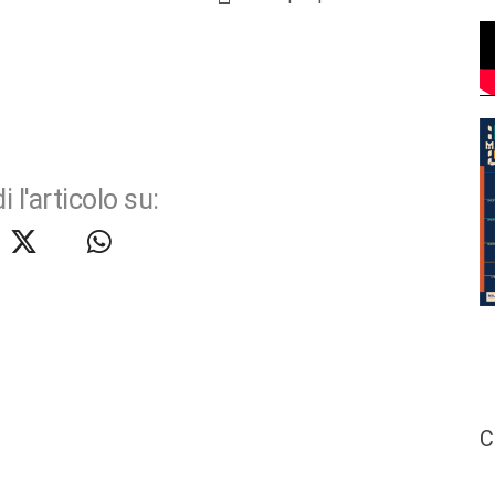
i l'articolo su:
C