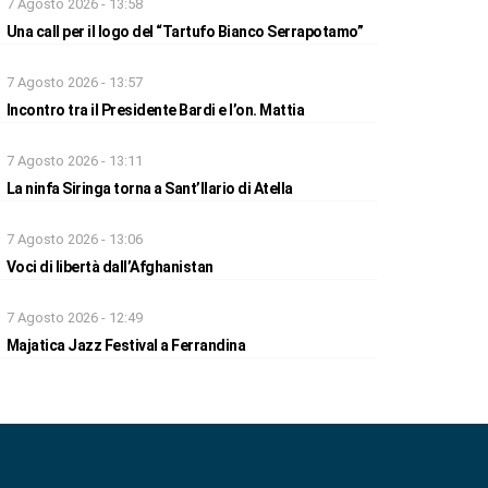
7 Agosto 2026 - 13:58
Una call per il logo del “Tartufo Bianco Serrapotamo”
7 Agosto 2026 - 13:57
Incontro tra il Presidente Bardi e l’on. Mattia
7 Agosto 2026 - 13:11
La ninfa Siringa torna a Sant’Ilario di Atella
7 Agosto 2026 - 13:06
Voci di libertà dall’Afghanistan
7 Agosto 2026 - 12:49
Majatica Jazz Festival a Ferrandina