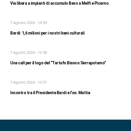
Via libera a impianti di accumulo Bess a Melfi e Picerno
7 Agosto 2026 - 15:59
Bardi: 1,6 milioni per i nostri beni culturali
7 Agosto 2026 - 13:58
Una call per il logo del “Tartufo Bianco Serrapotamo”
7 Agosto 2026 - 13:57
Incontro tra il Presidente Bardi e l’on. Mattia