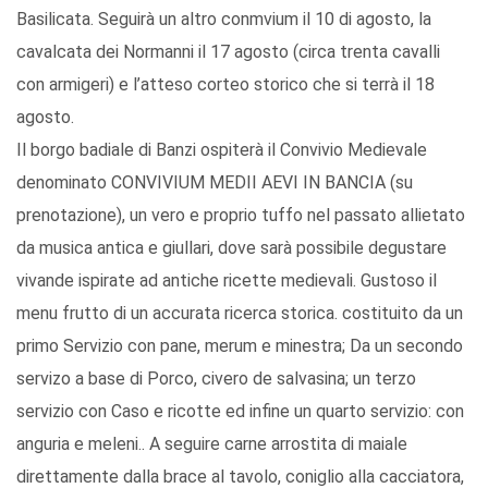
Basilicata. Seguirà un altro conmvium il 10 di agosto, la
cavalcata dei Normanni il 17 agosto (circa trenta cavalli
con armigeri) e l’atteso corteo storico che si terrà il 18
agosto.
Il borgo badiale di Banzi ospiterà il Convivio Medievale
denominato CONVIVIUM MEDII AEVI IN BANCIA (su
prenotazione), un vero e proprio tuffo nel passato allietato
da musica antica e giullari, dove sarà possibile degustare
vivande ispirate ad antiche ricette medievali. Gustoso il
menu frutto di un accurata ricerca storica. costituito da un
primo Servizio con pane, merum e minestra; Da un secondo
servizo a base di Porco, civero de salvasina; un terzo
servizio con Caso e ricotte ed infine un quarto servizio: con
anguria e meleni.. A seguire carne arrostita di maiale
direttamente dalla brace al tavolo, coniglio alla cacciatora,