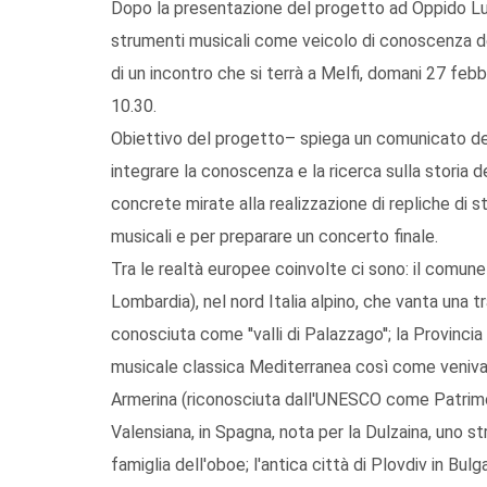
Dopo la presentazione del progetto ad Oppido Lucano,
strumenti musicali come veicolo di conoscenza dell
di un incontro che si terrà a Melfi, domani 27 febb
10.30.
Obiettivo del progetto– spiega un comunicato dell
integrare la conoscenza e la ricerca sulla storia 
concrete mirate alla realizzazione di repliche di s
musicali e per preparare un concerto finale.
Tra le realtà europee coinvolte ci sono: il comun
Lombardia), nel nord Italia alpino, che vanta una tr
conosciuta come ''valli di Palazzago''; la Provincia
musicale classica Mediterranea così come veniva ra
Armerina (riconosciuta dall'UNESCO come Patrimon
Valensiana, in Spagna, nota per la Dulzaina, uno 
famiglia dell'oboe; l'antica città di Plovdiv in Bulg