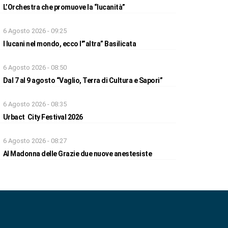
L’Orchestra che promuove la “lucanità”
6 Agosto 2026 - 09:25
I lucani nel mondo, ecco l'”altra” Basilicata
6 Agosto 2026 - 08:50
Dal 7 al 9 agosto “Vaglio, Terra di Cultura e Sapori”
6 Agosto 2026 - 08:35
Urbact City Festival 2026
6 Agosto 2026 - 08:27
Al Madonna delle Grazie due nuove anestesiste