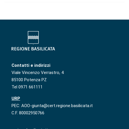
Contatti e indirizzi
Viale Vincenzo Verrastro, 4
85100 Potenza PZ
Tel 0971 661111
URP
PEC: AOO-giunta@cert.regione.basilicata.it
C.F. 80002950766