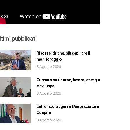
ltimi pubblicati
Risorse idriche, più capillare il
monitoraggio
8 Agosto 2026
Cupparo su risorse, lavoro, energia
e sviluppo
8 Agosto 2026
Latronico: auguri all’Ambasciatore
Cospito
8 Agosto 2026