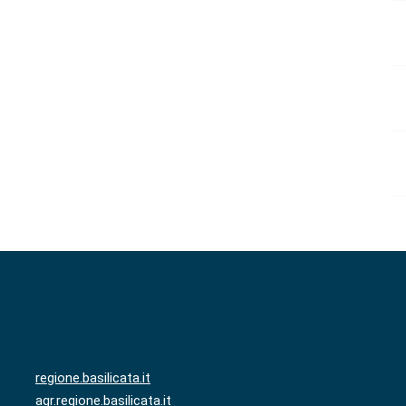
regione.basilicata.it
agr.regione.basilicata.it