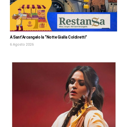
A Sant’Arcangelo la “Notte Gialla Coldiretti”
6 Agosto 2026