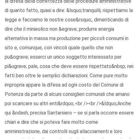
la difesa della correttezza delle procedure amministrative
di quanto fatto, quasi a dire: &lsquo;tranquilli, rispettiamo la
legge e facciamo le nostre cose&rsquo;, dimenticando di
dire che il minieolico non &egrave; produrre energia
alternativa in massa ma produzione per piccoli consumi in
sito e, comunque, con vincoli quale quello che non
pu&ograve; esserci un unico soggetto interessato per
pi&ugrave; pale, cosa che deve essere rispettato&nbsp; nei
fatti ben oltre le semplici dichiarazioni. Come pure molto
impropria appare la difesa ad ogni costo del Comune di
Potenza da parte di alcuni consiglieri comunali che amano
poi scaricare su altri enti&rdquo;.<br /><br />&ldquo;Anche
qui &ndash; precisa Santarsiero – se si parla occorre essere
chiari e dire che si poteva fare molto come
amministrazione, dai controlli sugli allacciamenti e loro