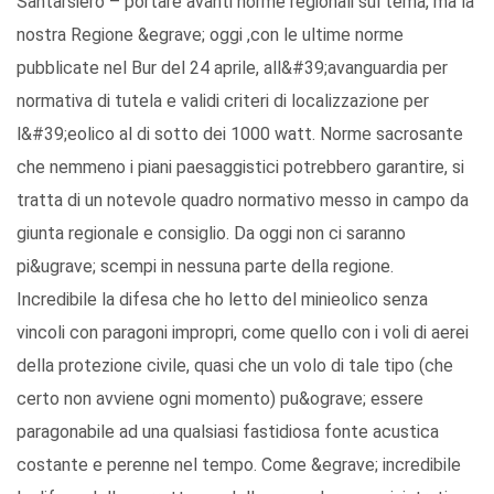
Santarsiero – portare avanti norme regionali sul tema, ma la
nostra Regione &egrave; oggi ,con le ultime norme
pubblicate nel Bur del 24 aprile, all&#39;avanguardia per
normativa di tutela e validi criteri di localizzazione per
l&#39;eolico al di sotto dei 1000 watt. Norme sacrosante
che nemmeno i piani paesaggistici potrebbero garantire, si
tratta di un notevole quadro normativo messo in campo da
giunta regionale e consiglio. Da oggi non ci saranno
pi&ugrave; scempi in nessuna parte della regione.
Incredibile la difesa che ho letto del minieolico senza
vincoli con paragoni impropri, come quello con i voli di aerei
della protezione civile, quasi che un volo di tale tipo (che
certo non avviene ogni momento) pu&ograve; essere
paragonabile ad una qualsiasi fastidiosa fonte acustica
costante e perenne nel tempo. Come &egrave; incredibile