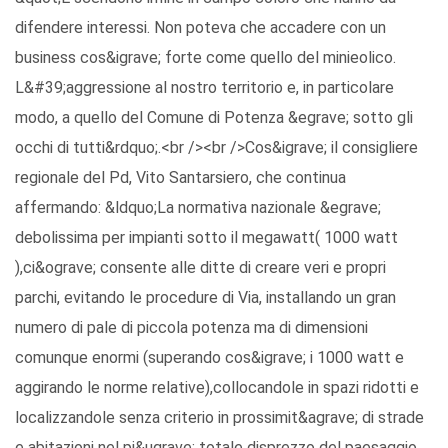
difendere interessi. Non poteva che accadere con un
business cos&igrave; forte come quello del minieolico.
L&#39;aggressione al nostro territorio e, in particolare
modo, a quello del Comune di Potenza &egrave; sotto gli
occhi di tutti&rdquo;.<br /><br />Cos&igrave; il consigliere
regionale del Pd, Vito Santarsiero, che continua
affermando: &ldquo;La normativa nazionale &egrave;
debolissima per impianti sotto il megawatt( 1000 watt
),ci&ograve; consente alle ditte di creare veri e propri
parchi, evitando le procedure di Via, installando un gran
numero di pale di piccola potenza ma di dimensioni
comunque enormi (superando cos&igrave; i 1000 watt e
aggirando le norme relative),collocandole in spazi ridotti e
localizzandole senza criterio in prossimit&agrave; di strade
e abitazioni nel pi&ugrave; totale disprezzo del paesaggio,