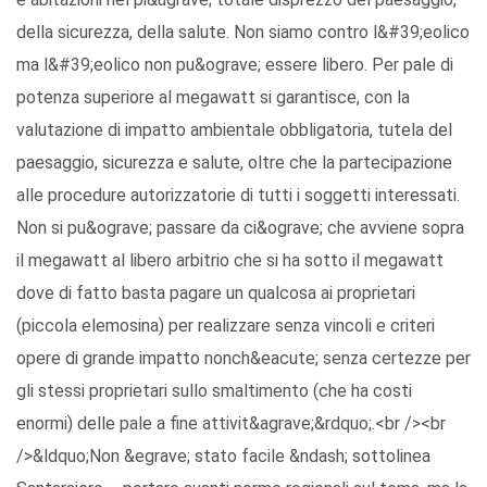
della sicurezza, della salute. Non siamo contro l&#39;eolico
ma l&#39;eolico non pu&ograve; essere libero. Per pale di
potenza superiore al megawatt si garantisce, con la
valutazione di impatto ambientale obbligatoria, tutela del
paesaggio, sicurezza e salute, oltre che la partecipazione
alle procedure autorizzatorie di tutti i soggetti interessati.
Non si pu&ograve; passare da ci&ograve; che avviene sopra
il megawatt al libero arbitrio che si ha sotto il megawatt
dove di fatto basta pagare un qualcosa ai proprietari
(piccola elemosina) per realizzare senza vincoli e criteri
opere di grande impatto nonch&eacute; senza certezze per
gli stessi proprietari sullo smaltimento (che ha costi
enormi) delle pale a fine attivit&agrave;&rdquo;.<br /><br
/>&ldquo;Non &egrave; stato facile &ndash; sottolinea