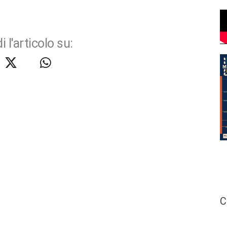
i l'articolo su:
C