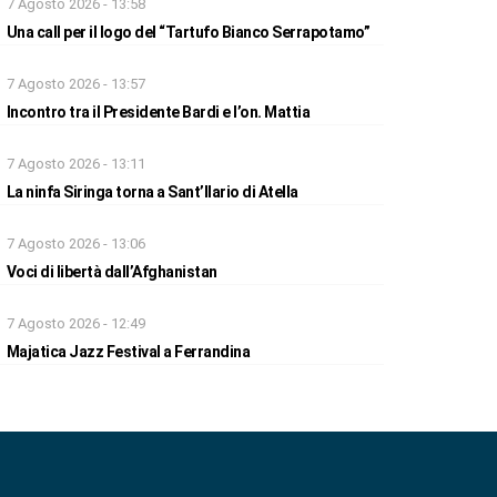
7 Agosto 2026 - 13:58
Una call per il logo del “Tartufo Bianco Serrapotamo”
7 Agosto 2026 - 13:57
Incontro tra il Presidente Bardi e l’on. Mattia
7 Agosto 2026 - 13:11
La ninfa Siringa torna a Sant’Ilario di Atella
7 Agosto 2026 - 13:06
Voci di libertà dall’Afghanistan
7 Agosto 2026 - 12:49
Majatica Jazz Festival a Ferrandina