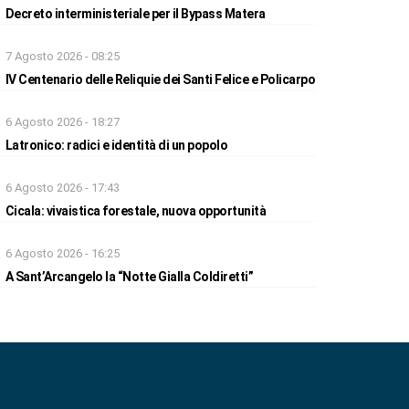
Decreto interministeriale per il Bypass Matera
7 Agosto 2026 - 08:25
IV Centenario delle Reliquie dei Santi Felice e Policarpo
6 Agosto 2026 - 18:27
Latronico: radici e identità di un popolo
6 Agosto 2026 - 17:43
Cicala: vivaistica forestale, nuova opportunità
6 Agosto 2026 - 16:25
A Sant’Arcangelo la “Notte Gialla Coldiretti”