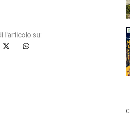
i l'articolo su:
C