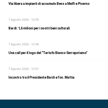
Via libera a impianti di accumulo Bess a Melfi e Picerno
7 Agosto 2026 - 15:59
Bardi: 1,6 milioni per i nostri beni culturali
7 Agosto 2026 - 13:58
Una call per il logo del “Tartufo Bianco Serrapotamo”
7 Agosto 2026 - 13:57
Incontro tra il Presidente Bardi e l’on. Mattia