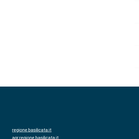
regione.basilicata.it
agr.regione.basilicata.it