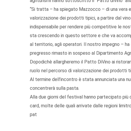
agriturismi hanno sottoscritto il “Patto diVino” al
“Si tratta – ha spiegato Mazzocco – di una vera e 
valorizzazione dei prodotti tipici, a partire dal vin
indispensabile per rendere più competitive le nostr
sta crescendo in questo settore e che va accomp
al territorio, agli operatori. Il nostro impegno – 
pregresso rimasto in sospeso al Dipartimento Agric
Dopodichè allargheremo il Patto DiVino ai ristoranti
ruolo nel percorso di valorizzazione dei prodotti tip
Al termine dell’incontro è stata annunciata una n
concentrerà sulla pasta.
Alla due giorni del festival hanno partecipato più
card, molte delle quali arrivate dalle regioni limitr
pat