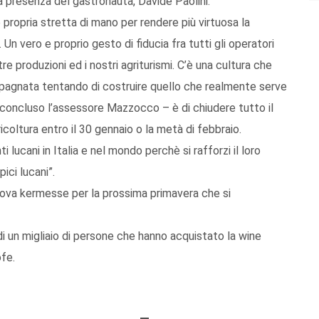
la presenza del gastronauta, Davide Paolini.
propria stretta di mano per rendere più virtuosa la
o. Un vero e proprio gesto di fiducia fra tutti gli operatori
e produzioni ed i nostri agriturismi. C’è una cultura che
agnata tentando di costruire quello che realmente serve
ha concluso l’assessore Mazzocco – è di chiudere tutto il
oltura entro il 30 gennaio o la metà di febbraio.
 lucani in Italia e nel mondo perchè si rafforzi il loro
ici lucani”.
uova kermesse per la prossima primavera che si
 di un migliaio di persone che hanno acquistato la wine
ofe.