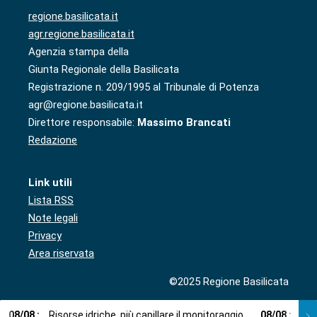
regione.basilicata.it
agr.regione.basilicata.it
Agenzia stampa della
Giunta Regionale della Basilicata
Registrazione n. 209/1995 al Tribunale di Potenza
agr@regione.basilicata.it
Direttore responsabile:
Massimo Brancati
Redazione
Link utili
Lista RSS
Note legali
Privacy
Area riservata
©2025 Regione Basilicata
08
/
08
:
Risorse idriche, più capillare il monitoraggio
08
/
08
:
Cup