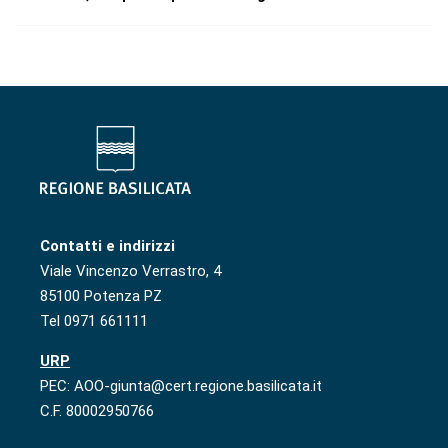
Contatti e indirizzi
Viale Vincenzo Verrastro, 4
85100 Potenza PZ
Tel 0971 661111
URP
PEC: AOO-giunta@cert.regione.basilicata.it
C.F. 80002950766