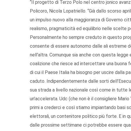
“Il progetto di Terzo Polo nel centro jonico avanza 
Policoro, Nicola Lopatriello. “Già dallo scorso ap
un impulso nuovo alla maggioranza di Governo citta
realismo, pragmaticità ed equilibrio nelle scelte po
Personalmente ho sempre creduto in questo proge
consente di essere autonomo dalle ali estreme del
nell’altra. Comunque sia anche con questa legge e
coalizione che riesce ad intercettare una buona fe
di cui il Paese Italia ha bisogno per uscire dalla
caduto. Indipendentemente dalle sorti dell’Esecuti
sua strada a livello nazionale così come in tutte le 
un’accelerata. Udc (che non è il consigliere Mario Vi
primi a crederci e così stiamo impiantando basi so
elettorali, un contenitore politico più forte. E in 
dalle prossime settimane ci potrebbe essere qua