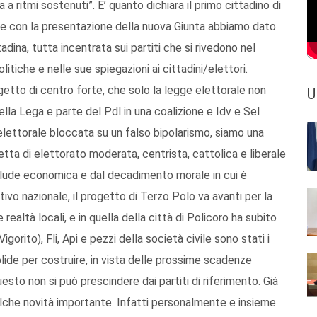
a ritmi sostenuti”. E’ quanto dichiara il primo cittadino di
rile con la presentazione della nuova Giunta abbiamo dato
dina, tutta incentrata sui partiti che si rivedono nel
litiche e nelle sue spiegazioni ai cittadini/elettori.
tto di centro forte, che solo la legge elettorale non
U
la Lega e parte del Pdl in una coalizione e Idv e Sel
lettorale bloccata su un falso bipolarismo, siamo una
tta di elettorato moderata, centrista, cattolica e liberale
 palude economica e dal decadimento morale in cui è
vo nazionale, il progetto di Terzo Polo va avanti per la
realtà locali, e in quella della città di Policoro ha subito
gorito), Fli, Api e pezzi della società civile sono stati i
lide per costruire, in vista delle prossime scadenze
questo non si può prescindere dai partiti di riferimento. Già
lche novità importante. Infatti personalmente e insieme