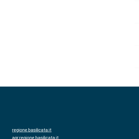
regione.basilicata.it
agr.regione.basilicata.it