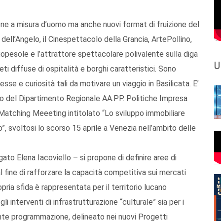
one a misura d’uomo ma anche nuovi format di fruizione del
 dell’Angelo, il Cinespettacolo della Grancia, ArtePollino,
agopesole e l’attrattore spettacolare polivalente sulla diga
U
ti diffuse di ospitalità e borghi caratteristici. Sono
resse e curiosità tali da motivare un viaggio in Basilicata. E’
lo del Dipartimento Regionale AA.PP. Politiche Impresa
Matching Meeeting intitolato “Lo sviluppo immobiliare
o”, svoltosi lo scorso 15 aprile a Venezia nell’ambito delle
ato Elena Iacoviello – si propone di definire aree di
al fine di rafforzare la capacità competitiva sui mercati
ropria sfida è rappresentata per il territorio lucano
li interventi di infrastrutturazione “culturale” sia per i
ente programmazione, delineato nei nuovi Progetti