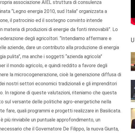
propria associazione AIEL struttura di consulenza
nominata “Legno energia 2010, sud Italia” organizzata a
ione, il patrocinio ed il sostegno convinto intende
n materia di produzioni di energie da fonti rinnovabili”. Lo
ederazione degli agricoltori. “Intendiamo affermare e
U
elle aziende, dare un contributo alla produzione di energia
ia pulita”, ma anche i soggetti “azienda agricola”
r il mondo agricolo, e quindi reddito a favore degli
ere la microcogenerazione, cioè la generazione diffusa di
i nostri settori economici tradizionali e gli imprenditori
o. In ragione di queste valutazioni, riteniamo che questa
nto sul versante delle politiche agro-energetiche nella
te fare, quali programmi e progetti realizzare in Basilicata.
 più rinviabile un puntuale approfondimento, un
 necessario che il Governatore De Filippo, la nuova Giunta,