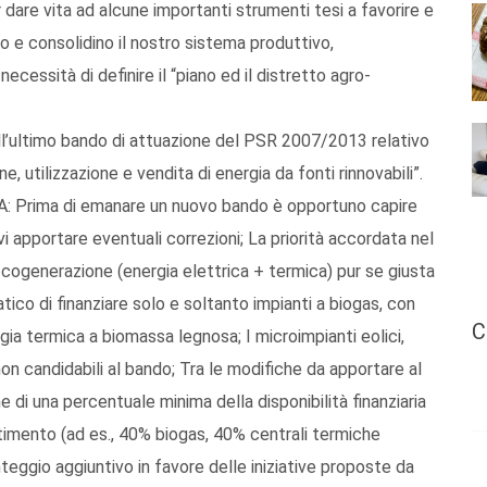
r dare vita ad alcune importanti strumenti tesi a favorire e
no e consolidino il nostro sistema produttivo,
ecessità di definire il “piano ed il distretto agro-
dell’ultimo bando di attuazione del PSR 2007/2013 relativo
e, utilizzazione e vendita di energia da fonti rinnovabili”.
CIA: Prima di emanare un nuovo bando è opportuno capire
apportare eventuali correzioni; La priorità accordata nel
ogenerazione (energia elettrica + termica) pur se giusta
atico di finanziare solo e soltanto impianti a biogas, con
C
gia termica a biomassa legnosa; I microimpianti eolici,
non candidabili al bando; Tra le modifiche da apportare al
di una percentuale minima della disponibilità finanziaria
timento (ad es., 40% biogas, 40% centrali termiche
teggio aggiuntivo in favore delle iniziative proposte da