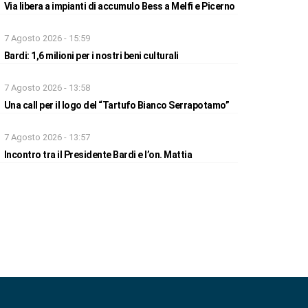
Via libera a impianti di accumulo Bess a Melfi e Picerno
7 Agosto 2026 - 15:59
Bardi: 1,6 milioni per i nostri beni culturali
7 Agosto 2026 - 13:58
Una call per il logo del “Tartufo Bianco Serrapotamo”
7 Agosto 2026 - 13:57
Incontro tra il Presidente Bardi e l’on. Mattia