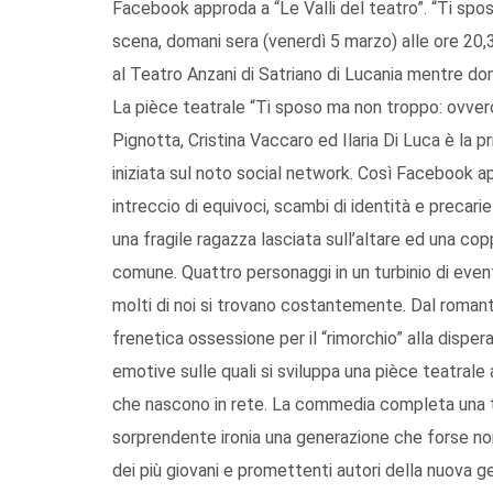
Facebook approda a “Le Valli del teatro”. “Ti spos
scena, domani sera (venerdì 5 marzo) alle ore 20,30
al Teatro Anzani di Satriano di Lucania mentre d
La pièce teatrale “Ti sposo ma non troppo: ovvero
Pignotta, Cristina Vaccaro ed Ilaria Di Luca è la
iniziata sul noto social network. Così Facebook a
intreccio di equivoci, scambi di identità e precar
una fragile ragazza lasciata sull’altare ed una copp
comune. Quattro personaggi in un turbinio di even
molti di noi si trovano costantemente. Dal romant
frenetica ossessione per il “rimorchio” alla dispe
emotive sulle quali si sviluppa una pièce teatral
che nascono in rete. La commedia completa una tr
sorprendente ironia una generazione che forse non
dei più giovani e promettenti autori della nuova 