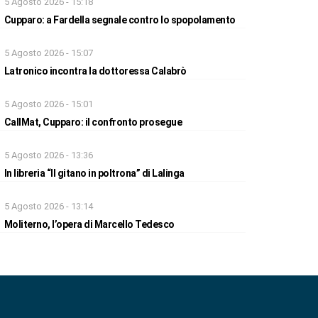
5 Agosto 2026 - 15:18
Cupparo: a Fardella segnale contro lo spopolamento
5 Agosto 2026 - 15:07
Latronico incontra la dottoressa Calabrò
5 Agosto 2026 - 15:01
CallMat, Cupparo: il confronto prosegue
5 Agosto 2026 - 13:36
In libreria “Il gitano in poltrona” di Lalinga
5 Agosto 2026 - 13:14
Moliterno, l’opera di Marcello Tedesco