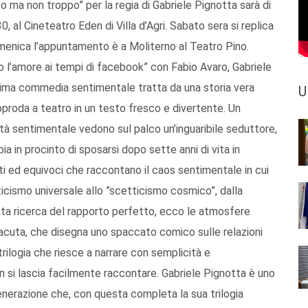
o ma non troppo” per la regia di Gabriele Pignotta sarà di
, al Cineteatro Eden di Villa d’Agri. Sabato sera si replica
omenica l’appuntamento è a Moliterno al Teatro Pino.
 l’amore ai tempi di facebook” con Fabio Avaro, Gabriele
 prima commedia sentimentale tratta da una storia vera
U
pproda a teatro in un testo fresco e divertente. Un
ietà sentimentale vedono sul palco un’inguaribile seduttore,
ia in procinto di sposarsi dopo sette anni di vita in
ti ed equivoci che raccontano il caos sentimentale in cui
icismo universale allo ”scetticismo cosmico”, dalla
rata ricerca del rapporto perfetto, ecco le atmosfere
e acuta, che disegna uno spaccato comico sulle relazioni
ilogia che riesce a narrare con semplicità e
 si lascia facilmente raccontare. Gabriele Pignotta è uno
generazione che, con questa completa la sua trilogia