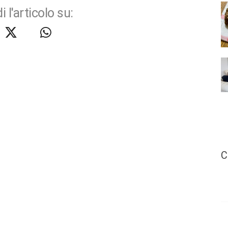
i l'articolo su:
C