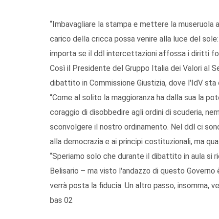
“Imbavagliare la stampa e mettere la museruola ai
carico della cricca possa venire alla luce del sol
importa se il ddl intercettazioni affossa i diritti f
Così il Presidente del Gruppo Italia dei Valori al S
dibattito in Commissione Giustizia, dove l'IdV s
“Come al solito la maggioranza ha dalla sua la pot
coraggio di disobbedire agli ordini di scuderia, n
sconvolgere il nostro ordinamento. Nel ddl ci sono 
alla democrazia e ai principi costituzionali, ma qu
“Speriamo solo che durante il dibattito in aula si 
Belisario – ma visto l'andazzo di questo Govern
verrà posta la fiducia. Un altro passo, insomma, v
bas 02