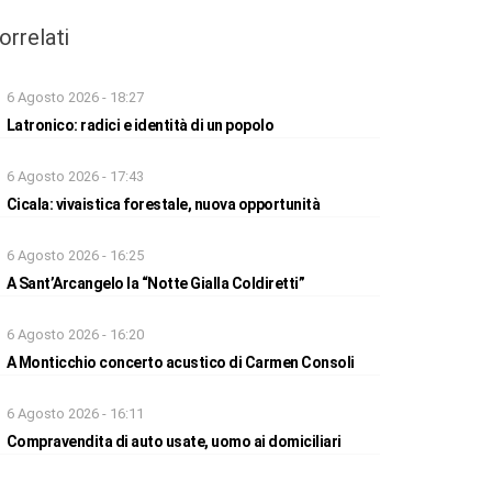
orrelati
6 Agosto 2026 - 18:27
Latronico: radici e identità di un popolo
6 Agosto 2026 - 17:43
Cicala: vivaistica forestale, nuova opportunità
6 Agosto 2026 - 16:25
A Sant’Arcangelo la “Notte Gialla Coldiretti”
6 Agosto 2026 - 16:20
A Monticchio concerto acustico di Carmen Consoli
6 Agosto 2026 - 16:11
Compravendita di auto usate, uomo ai domiciliari