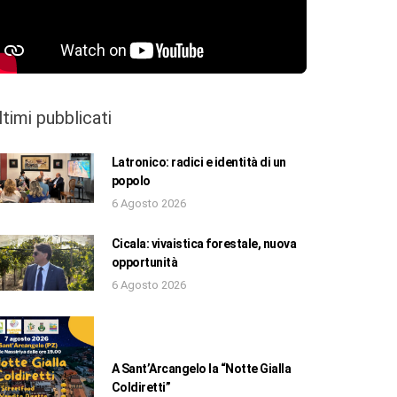
ltimi pubblicati
Latronico: radici e identità di un
popolo
6 Agosto 2026
Cicala: vivaistica forestale, nuova
opportunità
6 Agosto 2026
A Sant’Arcangelo la “Notte Gialla
Coldiretti”