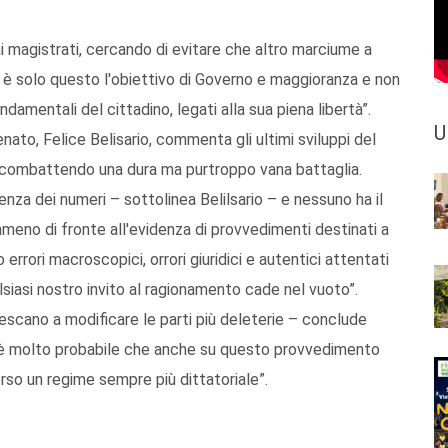
 magistrati, cercando di evitare che altro marciume a
e: è solo questo l'obiettivo di Governo e maggioranza e non
ondamentali del cittadino, legati alla sua piena libertà”.
U
enato, Felice Belisario, commenta gli ultimi sviluppi del
ta combattendo una dura ma purtroppo vana battaglia.
enza dei numeri – sottolinea Belilsario – e nessuno ha il
emmeno di fronte all'evidenza di provvedimenti destinati a
errori macroscopici, orrori giuridici e autentici attentati
alsiasi nostro invito al ragionamento cade nel vuoto”.
riescano a modificare le parti più deleterie – conclude
o è molto probabile che anche su questo provvedimento
erso un regime sempre più dittatoriale”.