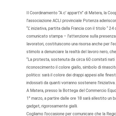
Il Coordinamento “A c’ appart’n” di Matera, la Co
l’associazione ACLI provinciale Potenza aderiscono
“L’ iniziativa, partita dalla Francia con il titolo “ 2
comunicato stampa – l’attenzione sulla presenza 
lavoratori, costituiscono una risorsa anche per l’
stimolo a denunciare la realtà del lavoro nero, che
“La protesta, sostenuta da circa 60 comitati nati
riconoscimento il colore giallo, simbolo di rinasc
politico: sarà il colore dei drappi appesi alle fines
indossati da quanti vorranno sostenere l’iniziativa.
A Matera, presso la Bottega del Commercio Equo e 
1° marzo, a partire dalle ore 18 sarà allestito un b
gadget, rigorosamente gialli.
Cogliamo l’occasione per comunicare che la Region