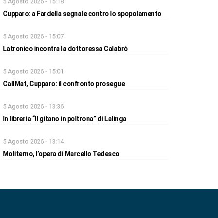
5 Agosto 2026 - 15:18
Cupparo: a Fardella segnale contro lo spopolamento
5 Agosto 2026 - 15:07
Latronico incontra la dottoressa Calabrò
5 Agosto 2026 - 15:01
CallMat, Cupparo: il confronto prosegue
5 Agosto 2026 - 13:36
In libreria “Il gitano in poltrona” di Lalinga
5 Agosto 2026 - 13:14
Moliterno, l’opera di Marcello Tedesco