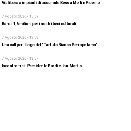
Via libera a impianti di accumulo Bess a Melfi e Picerno
7 Agosto 2026 - 15:59
Bardi: 1,6 milioni per i nostri beni culturali
7 Agosto 2026 - 13:58
Una call per il logo del “Tartufo Bianco Serrapotamo”
7 Agosto 2026 - 13:57
Incontro tra il Presidente Bardi e l’on. Mattia