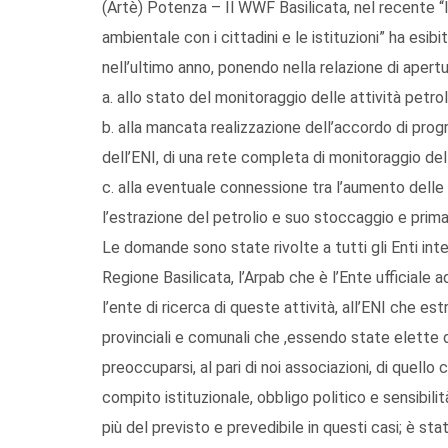
(Artè) Potenza – Il WWF Basilicata, nel recente “In
ambientale con i cittadini e le istituzioni” ha esibi
nell’ultimo anno, ponendo nella relazione di apert
a. allo stato del monitoraggio delle attività petroli
b. alla mancata realizzazione dell’accordo di pr
dell’ENI, di una rete completa di monitoraggio del
c. alla eventuale connessione tra l’aumento delle m
l’estrazione del petrolio e suo stoccaggio e prima 
Le domande sono state rivolte a tutti gli Enti inter
Regione Basilicata, l’Arpab che è l’Ente ufficiale 
l’ente di ricerca di queste attività, all’ENI che estr
provinciali e comunali che ,essendo state elette 
preoccuparsi, al pari di noi associazioni, di quell
compito istituzionale, obbligo politico e sensibil
più del previsto e prevedibile in questi casi; è sta