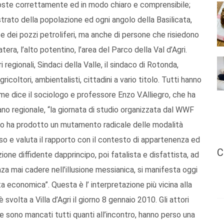
oste correttamente ed in modo chiaro e comprensibile;
strato della popolazione ed ogni angolo della Basilicata,
 e dei pozzi petroliferi, ma anche di persone che risiedono
atera, l’alto potentino, l’area del Parco della Val d’Agri.
 regionali, Sindaci della Valle, il sindaco di Rotonda,
gricoltori, ambientalisti, cittadini a vario titolo. Tutti hanno
Come dice il sociologo e professore Enzo V.Alliegro, che ha
iano regionale, “la giornata di studio organizzata dal WWF
io ha prodotto un mutamento radicale delle modalità
sso e valuta il rapporto con il contesto di appartenenza ed
C
zione diffidente dapprincipo, poi fatalista e disfattista, ad
za mai cadere nell’illusione messianica, si manifesta oggi
ta economica”. Questa è l’ interpretazione più vicina alla
 svolta a Villa d’Agri il giorno 8 gennaio 2010. Gli attori
he sono mancati tutti quanti all’incontro, hanno perso una