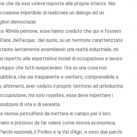
e che da essi voleva risposte alle proprie istanze. Noi
casione irripetibile di realizzare un dialogo ed un
liori democrazie.
rca 40mila persone, esse hanno creduto che qui vi fossero
l’aria ,dell’acqua , del suolo, su un territorio caratterizzato
stanno lentamente assimilando una realtà industriale, mi
si rispetto alle aspettative iniziali di occupazione e lavoro
sviluppo che tutti auspicavano. Ora su una cosa non
pubblica, che sia trasparente e veritiero, comprensibile a
 altrimenti, aver ceduto il proprio territorio ad un’industria
e occupazione, ma solo royaltes; essa deve rispettare i
ondizioni di vita e di serenità.
le risorse petrolifere da mettere in campo per il loro
nario e prezioso da far valere come risorsa economica,
rchi nazionali, il Pollino e la Val d’Agri, vi sono due parchi