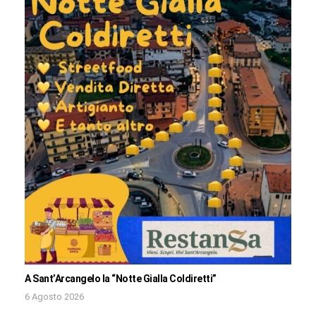
A Sant’Arcangelo la “Notte Gialla Coldiretti”
6 Agosto 2026