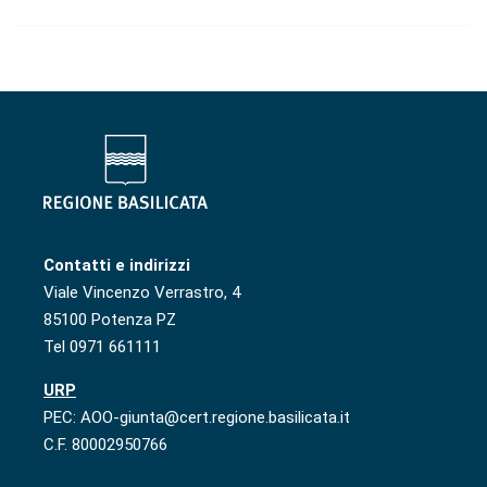
Contatti e indirizzi
Viale Vincenzo Verrastro, 4
85100 Potenza PZ
Tel 0971 661111
URP
PEC: AOO-giunta@cert.regione.basilicata.it
C.F. 80002950766