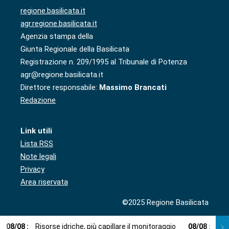
regione.basilicata.it
agr.regione.basilicata.it
Agenzia stampa della
Giunta Regionale della Basilicata
Registrazione n. 209/1995 al Tribunale di Potenza
agr@regione.basilicata.it
Direttore responsabile:
Massimo Brancati
Redazione
Link utili
Lista RSS
Note legali
Privacy
Area riservata
©2025 Regione Basilicata
08
/
08
:
Risorse idriche, più capillare il monitoraggio
08
/
08
:
Cup