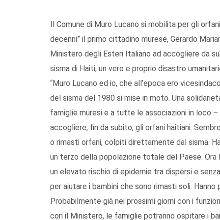
Il Comune di Muro Lucano si mobilita per gli orfani h
decenni” il primo cittadino murese, Gerardo Mariani
Ministero degli Esteri Italiano ad accogliere da s
sisma di Haiti, un vero e proprio disastro umanitari
“Muro Lucano ed io, che all’epoca ero vicesindaco
del sisma del 1980 si mise in moto. Una solidariet
famiglie muresi e a tutte le associazioni in loco –
accogliere, fin da subito, gli orfani haitiani. Sembr
o rimasti orfani, colpiti direttamente dal sisma. 
un terzo della popolazione totale del Paese. Ora Ha
un elevato rischio di epidemie tra dispersi e senz
per aiutare i bambini che sono rimasti soli. Hanno 
Probabilmente già nei prossimi giorni con i funziona
con il Ministero, le famiglie potranno ospitare i b