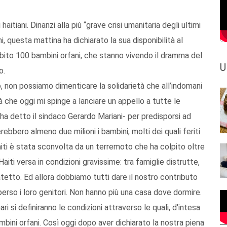
aitiani. Dinanzi alla più “grave crisi umanitaria degli ultimi
, questa mattina ha dichiarato la sua disponibilità al
ubito 100 bambini orfani, che stanno vivendo il dramma del
U
o.
, non possiamo dimenticare la solidarietà che all’indomani
à che oggi mi spinge a lanciare un appello a tutte le
 ha detto il sindaco Gerardo Mariani- per predisporsi ad
erebbero almeno due milioni i bambini, molti dei quali feriti
Haiti è stata sconvolta da un terremoto che ha colpito oltre
iti versa in condizioni gravissime: tra famiglie distrutte,
atetto. Ed allora dobbiamo tutti dare il nostro contributo
perso i loro genitori. Non hanno più una casa dove dormire.
ri si definiranno le condizioni attraverso le quali, d'intesa
ambini orfani. Così oggi dopo aver dichiarato la nostra piena