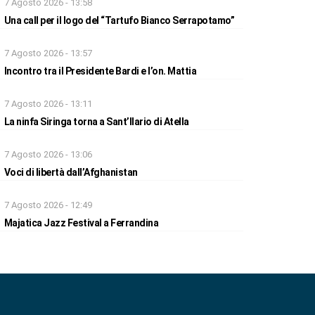
7 Agosto 2026 - 13:58
Una call per il logo del “Tartufo Bianco Serrapotamo”
7 Agosto 2026 - 13:57
Incontro tra il Presidente Bardi e l’on. Mattia
7 Agosto 2026 - 13:11
La ninfa Siringa torna a Sant’Ilario di Atella
7 Agosto 2026 - 13:06
Voci di libertà dall’Afghanistan
7 Agosto 2026 - 12:49
Majatica Jazz Festival a Ferrandina