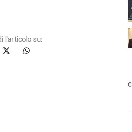
i l'articolo su:
C