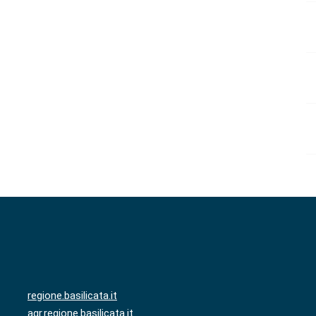
regione.basilicata.it
agr.regione.basilicata.it