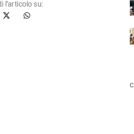
i l'articolo su:
C