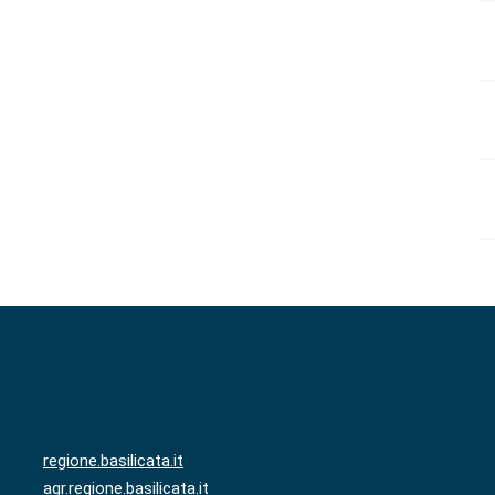
regione.basilicata.it
agr.regione.basilicata.it