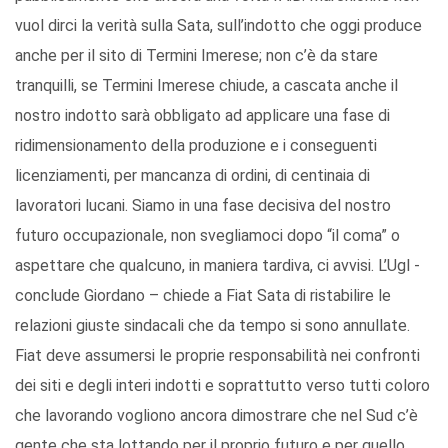
vuol dirci la verità sulla Sata, sull’indotto che oggi produce
anche per il sito di Termini Imerese; non c’è da stare
tranquilli, se Termini Imerese chiude, a cascata anche il
nostro indotto sarà obbligato ad applicare una fase di
ridimensionamento della produzione e i conseguenti
licenziamenti, per mancanza di ordini, di centinaia di
lavoratori lucani. Siamo in una fase decisiva del nostro
futuro occupazionale, non svegliamoci dopo “il coma” o
aspettare che qualcuno, in maniera tardiva, ci avvisi. L’Ugl -
conclude Giordano – chiede a Fiat Sata di ristabilire le
relazioni giuste sindacali che da tempo si sono annullate.
Fiat deve assumersi le proprie responsabilità nei confronti
dei siti e degli interi indotti e soprattutto verso tutti coloro
che lavorando vogliono ancora dimostrare che nel Sud c’è
gente che sta lottando per il proprio futuro e per quello