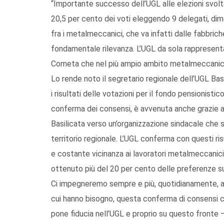
“Importante successo dell’UGL alle elezioni svolt
20,5 per cento dei voti eleggendo 9 delegati, dim
fra i metalmeccanici, che va infatti dalle fabbrich
fondamentale rilevanza. L’UGL da sola rappresenta,
Cometa che nel più ampio ambito metalmeccanic
Lo rende noto il segretario regionale dell’UGL 
i risultati delle votazioni per il fondo pensionisti
conferma dei consensi, è avvenuta anche grazie a
Basilicata verso un’organizzazione sindacale che s
territorio regionale. L’UGL conferma con questi ri
e costante vicinanza ai lavoratori metalmeccanici.
ottenuto più del 20 per cento delle preferenze su u
Ci impegneremo sempre e più, quotidianamente, al f
cui hanno bisogno, questa conferma di consensi c
pone fiducia nell’UGL e proprio su questo fronte –