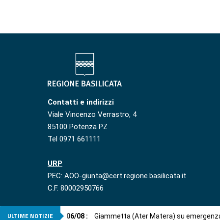
Contatti e indirizzi
Viale Vincenzo Verrastro, 4
85100 Potenza PZ
Tel 0971 661111
URP
PEC: AOO-giunta@cert.regione.basilicata.it
C.F. 80002950766
ULTIME NOTIZIE
06
/
08
:
Giammetta (Ater Matera) su emergenza