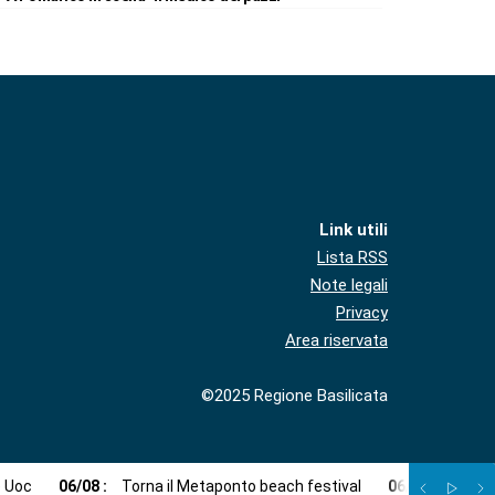
Link utili
Lista RSS
Note legali
Privacy
Area riservata
©2025 Regione Basilicata
e Uoc
06
/
08
:
Torna il Metaponto beach festival
06
/
08
:
Agosto