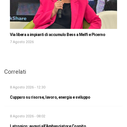
Via libera a impianti di accumulo Bess a Melfi e Picerno
7 Agosto 2026
Correlati
8 Agosto 2026 - 12:30
Cupparo su risorse, lavoro, energia e sviluppo
8 Agosto 2026 - 08:02
Latronico: auguri all’Ambasciatore Cospito