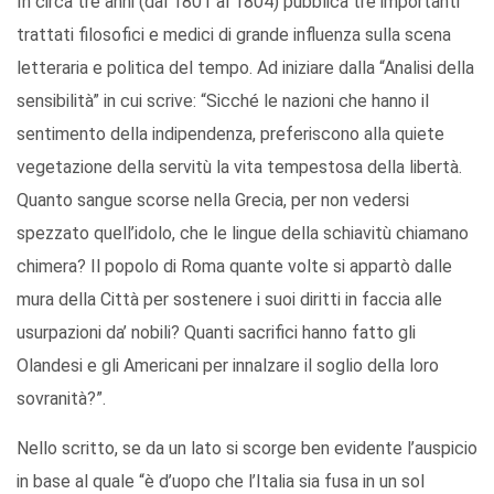
In circa tre anni (dal 1801 al 1804) pubblica tre importanti
trattati filosofici e medici di grande influenza sulla scena
letteraria e politica del tempo. Ad iniziare dalla “Analisi della
sensibilità” in cui scrive: “Sicché le nazioni che hanno il
sentimento della indipendenza, preferiscono alla quiete
vegetazione della servitù la vita tempestosa della libertà.
Quanto sangue scorse nella Grecia, per non vedersi
spezzato quell’idolo, che le lingue della schiavitù chiamano
chimera? Il popolo di Roma quante volte si appartò dalle
mura della Città per sostenere i suoi diritti in faccia alle
usurpazioni da’ nobili? Quanti sacrifici hanno fatto gli
Olandesi e gli Americani per innalzare il soglio della loro
sovranità?”.
Nello scritto, se da un lato si scorge ben evidente l’auspicio
in base al quale “è d’uopo che l’Italia sia fusa in un sol