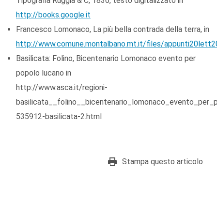
Tipografia Ruggia & C, 1836, testo digitalizzato in
http://books.google.it
Francesco Lomonaco, La più bella contrada della terra, in
http://www.comune.montalbano.mt.it/files/appunti20let
Basilicata: Folino, Bicentenario Lomonaco evento per
popolo lucano in
http://www.asca.it/regioni-
basilicata__folino__bicentenario_lomonaco_evento_per_
535912-basilicata-2.html
Stampa questo articolo