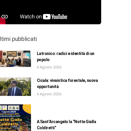
ltimi pubblicati
Latronico: radici e identità di un
popolo
6 Agosto 2026
Cicala: vivaistica forestale, nuova
opportunità
6 Agosto 2026
A Sant’Arcangelo la “Notte Gialla
Coldiretti”