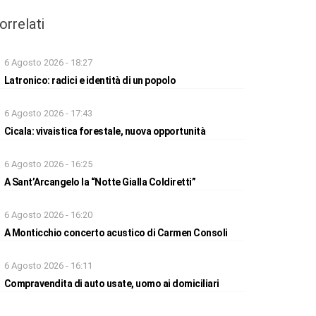
orrelati
6 Agosto 2026 - 18:27
Latronico: radici e identità di un popolo
6 Agosto 2026 - 17:43
Cicala: vivaistica forestale, nuova opportunità
6 Agosto 2026 - 16:25
A Sant’Arcangelo la “Notte Gialla Coldiretti”
6 Agosto 2026 - 16:20
A Monticchio concerto acustico di Carmen Consoli
6 Agosto 2026 - 16:11
Compravendita di auto usate, uomo ai domiciliari