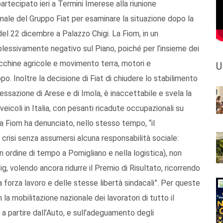
artecipato ieri a Termini Imerese alla riunione
nale del Gruppo Fiat per esaminare la situazione dopo la
del 22 dicembre a Palazzo Chigi. La Fiom, in un
lessivamente negativo sul Piano, poiché per l’insieme dei
macchine agricole e movimento terra, motori e
U
o. Inoltre la decisione di Fiat di chiudere lo stabilimento
essazione di Arese e di Imola, è inaccettabile e svela la
veicoli in Italia, con pesanti ricadute occupazionali su
La Fiom ha denunciato, nello stesso tempo, “il
risi senza assumersi alcuna responsabilità sociale:
in ordine di tempo a Pomigliano e nella logistica), non
g, volendo ancora ridurre il Premio di Risultato, ricorrendo
 forza lavoro e delle stesse libertà sindacali”. Per queste
 la mobilitazione nazionale dei lavoratori di tutto il
t, a partire dall’Auto, e sull’adeguamento degli