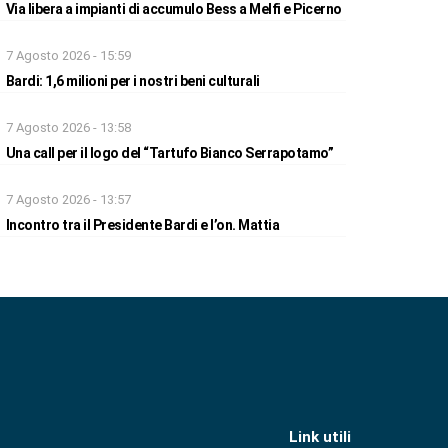
Via libera a impianti di accumulo Bess a Melfi e Picerno
7 Agosto 2026 - 15:59
Bardi: 1,6 milioni per i nostri beni culturali
7 Agosto 2026 - 13:58
Una call per il logo del “Tartufo Bianco Serrapotamo”
7 Agosto 2026 - 13:57
Incontro tra il Presidente Bardi e l’on. Mattia
Link utili