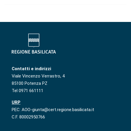
Contatti e indirizzi
Viale Vincenzo Verrastro, 4
85100 Potenza PZ
Tel 0971 661111
URP
PEC: AOO-giunta@cert.regione.basilicata.it
C.F. 80002950766