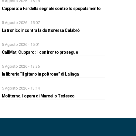
5 Agosto 2026 - 15:18
Cupparo: a Fardella segnale contro lo spopolamento
5 Agosto 2026 - 15:07
Latronico incontra la dottoressa Calabrò
5 Agosto 2026 - 15:01
CallMat, Cupparo: il confronto prosegue
5 Agosto 2026 - 13:36
In libreria “Il gitano in poltrona” di Lalinga
5 Agosto 2026 - 13:14
Moliterno, l’opera di Marcello Tedesco